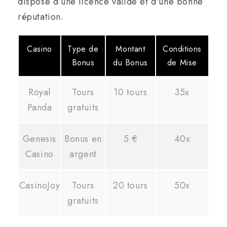
dispose d’une licence valide et d’une bonne
réputation.
Casino
Type de
Montant
Conditions
Bonus
du Bonus
de Mise
Royal
Tours
10 tours
35x
Panda
gratuits
Genesis
Bonus en
5 €
40x
Casino
argent
CasinoJoy
Tours
20 tours
50x
gratuits