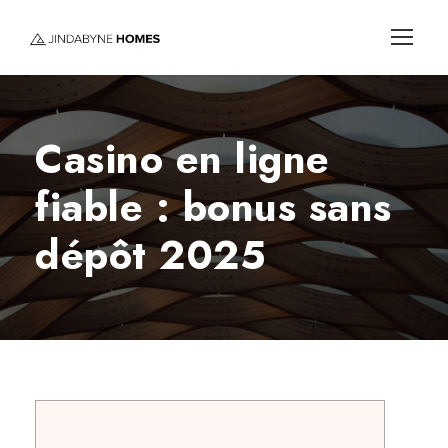
Casino en ligne
fiable : bonus sans
dépôt 2025