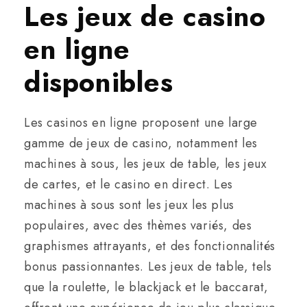
Les jeux de casino
en ligne
disponibles
Les casinos en ligne proposent une large
gamme de jeux de casino, notamment les
machines à sous, les jeux de table, les jeux
de cartes, et le casino en direct. Les
machines à sous sont les jeux les plus
populaires, avec des thèmes variés, des
graphismes attrayants, et des fonctionnalités
bonus passionnantes. Les jeux de table, tels
que la roulette, le blackjack et le baccarat,