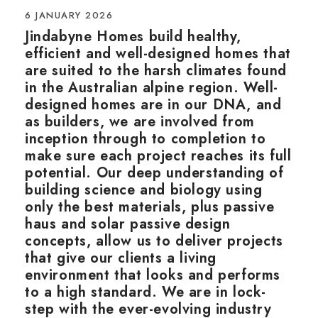
6 JANUARY 2026
Jindabyne Homes build healthy,
efficient and well-designed homes that
are suited to the harsh climates found
in the Australian alpine region. Well-
designed homes are in our DNA, and
as builders, we are involved from
inception through to completion to
make sure each project reaches its full
potential. Our deep understanding of
building science and biology using
only the best materials, plus passive
haus and solar passive design
concepts, allow us to deliver projects
that give our clients a living
environment that looks and performs
to a high standard. We are in lock-
step with the ever-evolving industry