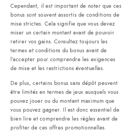
Cependant, il est important de noter que ces
bonus sont souvent assortis de conditions de
mise strictes. Cela signifie que vous devez
miser un certain montant avant de pouvoir
retirer vos gains. Consultez toujours les
termes et conditions du bonus avant de
l’accepter pour comprendre les exigences
de mise et les restrictions éventuelles.
De plus, certains bonus sans dépôt peuvent
être limités en termes de jeux auxquels vous
pouvez jouer ou du montant maximum que
vous pouvez gagner. Il est donc essentiel de
bien lire et comprendre les règles avant de
profiter de ces offres promotionnelles.