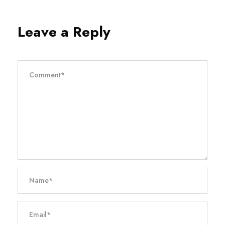
Leave a Reply