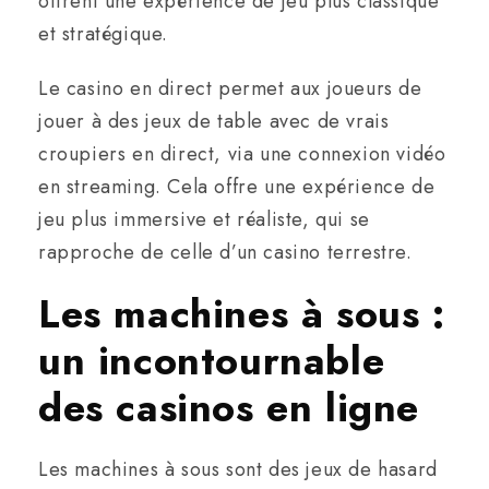
offrent une expérience de jeu plus classique
et stratégique.
Le casino en direct permet aux joueurs de
jouer à des jeux de table avec de vrais
croupiers en direct, via une connexion vidéo
en streaming. Cela offre une expérience de
jeu plus immersive et réaliste, qui se
rapproche de celle d’un casino terrestre.
Les machines à sous :
un incontournable
des casinos en ligne
Les machines à sous sont des jeux de hasard