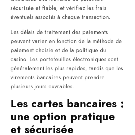
sécurisée et fiable, et vérifiez les frais
éventuels associés à chaque transaction.
Les délais de traitement des paiements
peuvent varier en fonction de la méthode de
paiement choisie et de la politique du
casino. Les portefeuilles électroniques sont
généralement les plus rapides, tandis que les
virements bancaires peuvent prendre
plusieurs jours ouvrables.
Les cartes bancaires :
une option pratique
et sécurisée