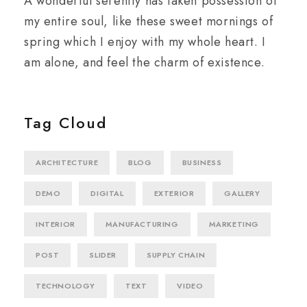
A wonderful serenity has taken possession of
my entire soul, like these sweet mornings of
spring which I enjoy with my whole heart. I
am alone, and feel the charm of existence.
Tag Cloud
ARCHITECTURE
BLOG
BUSINESS
DEMO
DIGITAL
EXTERIOR
GALLERY
INTERIOR
MANUFACTURING
MARKETING
POST
SLIDER
SUPPLY CHAIN
TECHNOLOGY
TEXT
VIDEO