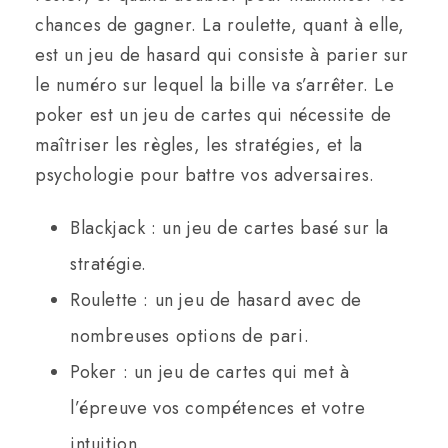
chances de gagner. La roulette, quant à elle,
est un jeu de hasard qui consiste à parier sur
le numéro sur lequel la bille va s’arrêter. Le
poker est un jeu de cartes qui nécessite de
maîtriser les règles, les stratégies, et la
psychologie pour battre vos adversaires.
Blackjack : un jeu de cartes basé sur la
stratégie.
Roulette : un jeu de hasard avec de
nombreuses options de pari.
Poker : un jeu de cartes qui met à
l’épreuve vos compétences et votre
intuition.