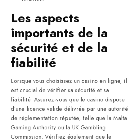
Les aspects
importants de la
sécurité et de la
fiabilité
Lorsque vous choisissez un casino en ligne, il
est crucial de vérifier sa sécurité et sa
fiabilité. Assurez-vous que le casino dispose
d’une licence valide délivrée par une autorité
de réglementation réputée, telle que la Malta
Gaming Authority ou la UK Gambling
Commission. Vérifiez également que le