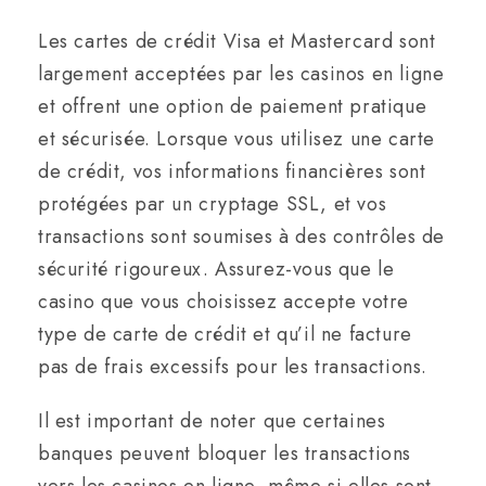
Les cartes de crédit Visa et Mastercard sont
largement acceptées par les casinos en ligne
et offrent une option de paiement pratique
et sécurisée. Lorsque vous utilisez une carte
de crédit, vos informations financières sont
protégées par un cryptage SSL, et vos
transactions sont soumises à des contrôles de
sécurité rigoureux. Assurez-vous que le
casino que vous choisissez accepte votre
type de carte de crédit et qu’il ne facture
pas de frais excessifs pour les transactions.
Il est important de noter que certaines
banques peuvent bloquer les transactions