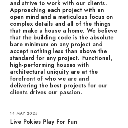
and strive to work with our clients.
Approaching each project with an
open mind and a meticulous focus on
complex details and all of the things
that make a house a home. We believe
that the building code is the absolute
bare minimum on any project and
accept nothing less than above the
standard for any project. Functional,
high-performing houses with
architectural uniquity are at the
forefront of who we are and
delivering the best projects for our
clients drives our passion.
14 MAY 2025
Live Pokies Play For Fun